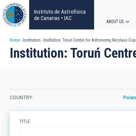
Skip
to
Instituto de Astrofísica
main
de Canarias • IAC
ABOUT US
content
Main
Breadcrumb
Home
Institution
Institution: Toruń Centre for Astronomy, Nicolaus Cop
navigat
Institution: Toruń Cent
COUNTRY
Pola
TITLE