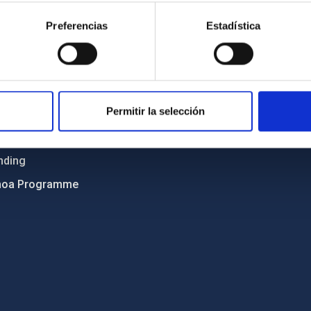
ncy
Privacy policy
Preferencias
Estadística
ics and anti-fraud policy
Legal notice
lity and diversity
Cookies policy
 and Sustainability
Accessibility
Permitir la selección
C
ts
nding
hoa Programme
s