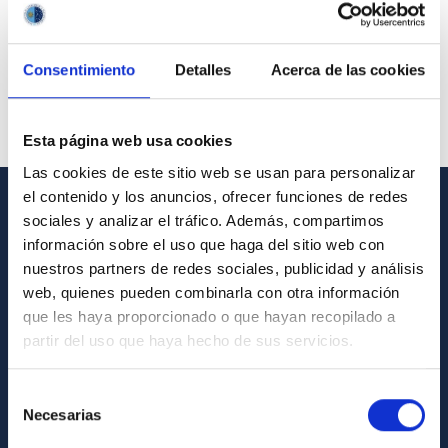
Consentimiento
Detalles
Acerca de las cookies
Esta página web usa cookies
Las cookies de este sitio web se usan para personalizar
el contenido y los anuncios, ofrecer funciones de redes
sociales y analizar el tráfico. Además, compartimos
GENERAL INFORMATION
información sobre el uso que haga del sitio web con
Contact
nuestros partners de redes sociales, publicidad y análisis
web, quienes pueden combinarla con otra información
How to get to the IAC
que les haya proporcionado o que hayan recopilado a
List of personnel
partir del uso que haya hecho de sus servicios.
Library
Selección
General register
Necesarias
de
consentimiento