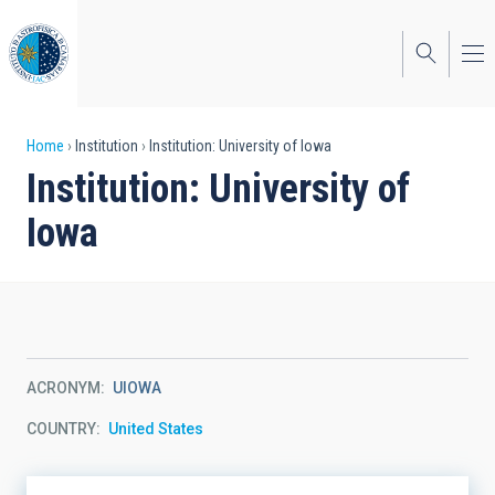
Skip
to
main
content
Breadcrumb
Home
Institution
Institution: University of Iowa
Institution: University of
Iowa
ACRONYM
UIOWA
COUNTRY
United States