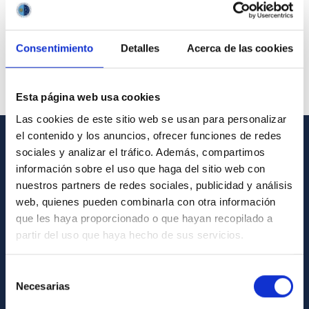
Consentimiento
Detalles
Acerca de las cookies
Esta página web usa cookies
Las cookies de este sitio web se usan para personalizar
el contenido y los anuncios, ofrecer funciones de redes
sociales y analizar el tráfico. Además, compartimos
GENERAL INFORMATION
información sobre el uso que haga del sitio web con
Contact
nuestros partners de redes sociales, publicidad y análisis
web, quienes pueden combinarla con otra información
How to get to the IAC
que les haya proporcionado o que hayan recopilado a
List of personnel
partir del uso que haya hecho de sus servicios.
Library
Selección
General register
Necesarias
de
consentimiento