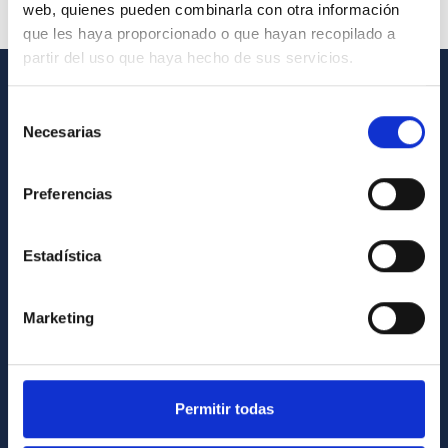
web, quienes pueden combinarla con otra información
que les haya proporcionado o que hayan recopilado a
partir del uso que haya hecho de sus servicios.
GENERAL INFORMATION
Selección
Necesarias
de
Contact
consentimiento
How to get to the IAC
Preferencias
List of personnel
Library
Estadística
General register
Marketing
ABOUT THE IAC
Legislation
Permitir todas
Transparency
Code of ethics and anti-fraud policy