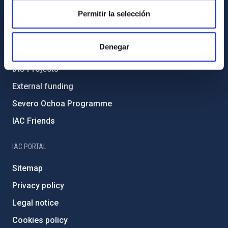
Permitir la selección
Gender equality and diversity
Environment and Sustainability
Denegar
Forever IAC
IAC Projects
External funding
Severo Ochoa Programme
IAC Friends
IAC PORTAL
Sitemap
Privacy policy
Legal notice
Cookies policy