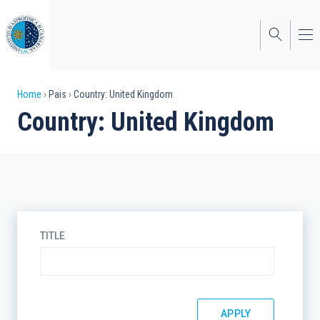
Skip
to
main
content
Breadcrumb
Home
Pais
Country: United Kingdom
Country: United Kingdom
TITLE