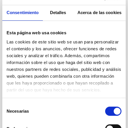
El acuerdo tiene como objetivo establecer una
Consentimiento
Detalles
Acerca de las cookies
cooperación en el campo de la astrofísica,
especialmente en el uso y mantenimiento del
Resonant Scattering...
Esta página web usa cookies
Las cookies de este sitio web se usan para personalizar
el contenido y los anuncios, ofrecer funciones de redes
sociales y analizar el tráfico. Además, compartimos
información sobre el uso que haga del sitio web con
nuestros partners de redes sociales, publicidad y análisis
web, quienes pueden combinarla con otra información
AGREEMENT
que les haya proporcionado o que hayan recopilado a
Adenda Acuerdo de Cooperación en
partir del uso que haya hecho de sus servicios.
Astrofísica entre la Universidad de
Warwick y el Instituto de Astrofísica de
Selección
Canarias
Necesarias
de
consentimiento
La adenda modifica el Acuerdo de Cooperación en
Astrofísica firmado entre la Universidad de Warwick y