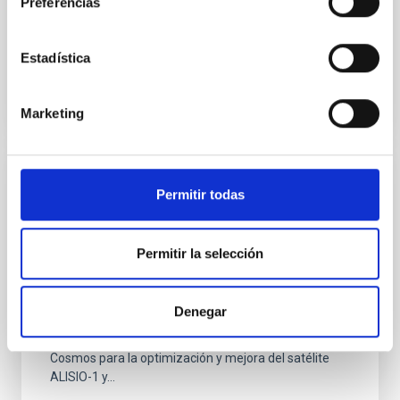
Preferencias
el Instituto de Astrofísica de Canarias el 22 de agosto
de...
Estadística
Marketing
AGREEMENT
Permitir todas
Convenio entre el Instituto de Astrofísica
de Canarias y Open Cosmos para las
Permitir la selección
actividades de optimización y mejora del
satélite ALISIO-1 y sus cargas útiles
Denegar
Tiene como objeto establecer una colaboración entre
el Instituto de Astrofísica de Canarias y Open
Cosmos para la optimización y mejora del satélite
ALISIO-1 y...