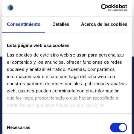
Consentimiento
Detalles
Acerca de las cookies
Esta página web usa cookies
Las cookies de este sitio web se usan para personalizar
el contenido y los anuncios, ofrecer funciones de redes
sociales y analizar el tráfico. Además, compartimos
GENERAL INFORMATION
información sobre el uso que haga del sitio web con
nuestros partners de redes sociales, publicidad y análisis
Contact
web, quienes pueden combinarla con otra información
How to get to the IAC
que les haya proporcionado o que hayan recopilado a
partir del uso que haya hecho de sus servicios.
List of personnel
Library
Selección
General register
Necesarias
de