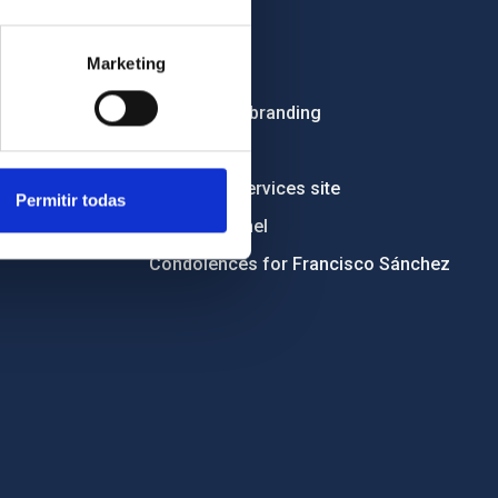
Employment
Marketing
Tenders
Institutional branding
RSS
Electronic services site
Permitir todas
Ethics channel
Condolences for Francisco Sánchez