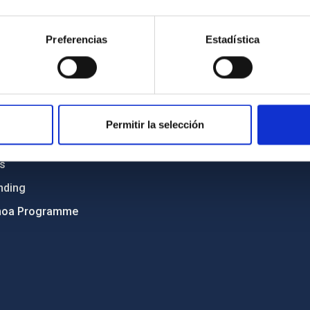
Sitemap
Preferencias
Estadística
ncy
Privacy policy
ics and anti-fraud policy
Legal notice
lity and diversity
Cookies policy
 and Sustainability
Accessibility
Permitir la selección
C
ts
nding
hoa Programme
s