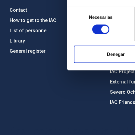
Contact
Legislation
Selección
Necesarias
de
How to get to the IAC
Transpare
consentimiento
List of personnel
Code of eth
Library
Gender equa
General register
Environment
Denegar
Forever IA
IAC Projec
External fu
Severo Oc
IAC Friend
PostFooter > Newsletter link