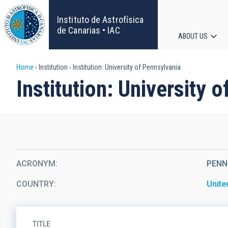
Skip
to
Instituto de Astrofísica
main
de Canarias • IAC
ABOUT US
content
Main
Breadcrumb
Home
Institution
Institution: University of Pennsylvania
navigat
Institution: University 
ACRONYM
PENN
COUNTRY
Unite
TITLE