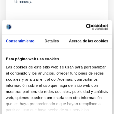
términos y...
Consentimiento
Detalles
Acerca de las cookies
AGREEMENT
Memorandum of Understanding (MoU)
Esta página web usa cookies
concerning the design, construction,
Las cookies de este sitio web se usan para personalizar
operation of the MAAT instrument on the
el contenido y los anuncios, ofrecer funciones de redes
Gran Telescopio Canarias (GTC)
sociales y analizar el tráfico. Además, compartimos
información sobre el uso que haga del sitio web con
nuestros partners de redes sociales, publicidad y análisis
web, quienes pueden combinarla con otra información
que les haya proporcionado o que hayan recopilado a
partir del uso que haya hecho de sus servicios.