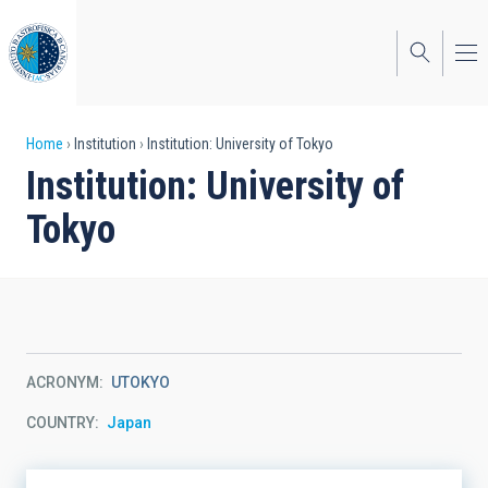
Skip
to
main
content
Breadcrumb
Home
Institution
Institution: University of Tokyo
Institution: University of
Tokyo
ACRONYM
UTOKYO
COUNTRY
Japan