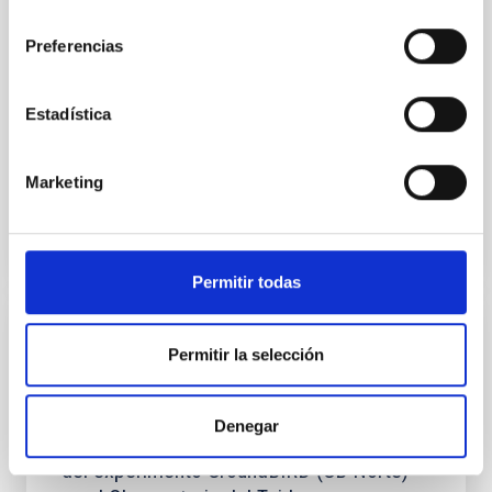
Naturales, Japón y el Instituto de
consentimiento
Astrofísica de Canarias para el uso de
Preferencias
MuSCAT2 en el Telescopio Carlos Sánchez
El objeto del convenio es la operación de MuSCAT2
Estadística
en el Telescopio Carlos Sánchez (TCS), ubicado en el
Observatorio del Teide (OT) del IAC, Tenerife, en los...
Marketing
Permitir todas
AGREEMENT
Permitir la selección
Convenio entre el RIKEN Center for
Advanced Photonics y el Instituto de
Denegar
Astrofísica de Canarias sobre la operación
del experimento GroundBIRD (GB Norte)