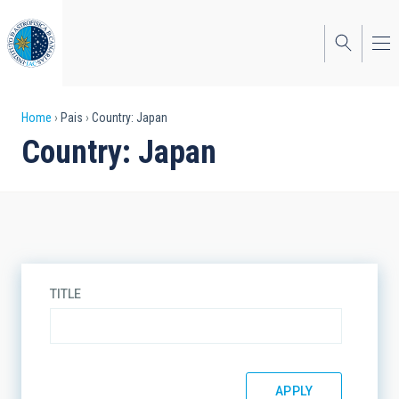
Skip
to
main
content
Breadcrumb
Home
Pais
Country: Japan
Country: Japan
TITLE