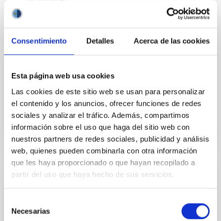
AGREEMENT
Amendment and extension of the
Memorandum of Understanding between
Consentimiento
Detalles
Acerca de las cookies
RIKEN Center for Advanced Photonics and
the lnstituto de Astrofísica de Canarias
Prorrogar el MOU firmado el 13 de mayo de 2016 con
Esta página web usa cookies
el deseo de promover y avanzar aún más la relación
Las cookies de este sitio web se usan para personalizar
de cooperación actual, bajo los mismos términos y...
el contenido y los anuncios, ofrecer funciones de redes
sociales y analizar el tráfico. Además, compartimos
información sobre el uso que haga del sitio web con
nuestros partners de redes sociales, publicidad y análisis
web, quienes pueden combinarla con otra información
que les haya proporcionado o que hayan recopilado a
partir del uso que haya hecho de sus servicios.
AGREEMENT
Convenio entre el Centro De Astrobiología
Selección
de los Institutos Nacionales de Ciencias
Necesarias
de