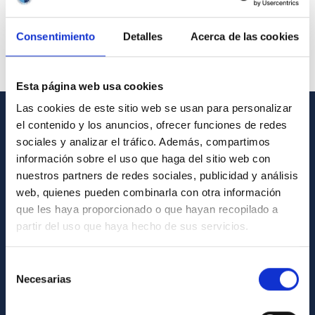
Consentimiento
Detalles
Acerca de las cookies
Esta página web usa cookies
Las cookies de este sitio web se usan para personalizar
el contenido y los anuncios, ofrecer funciones de redes
GENERAL INFORMATION
sociales y analizar el tráfico. Además, compartimos
información sobre el uso que haga del sitio web con
Contact
nuestros partners de redes sociales, publicidad y análisis
How to get to the IAC
web, quienes pueden combinarla con otra información
que les haya proporcionado o que hayan recopilado a
List of personnel
partir del uso que haya hecho de sus servicios.
Library
General register
Selección
Necesarias
de
ABOUT THE IAC
consentimiento