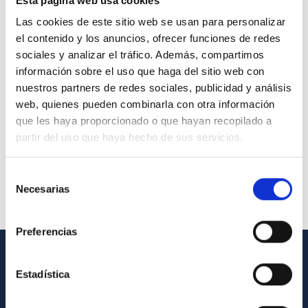
Esta página web usa cookies
Las cookies de este sitio web se usan para personalizar
el contenido y los anuncios, ofrecer funciones de redes
sociales y analizar el tráfico. Además, compartimos
información sobre el uso que haga del sitio web con
nuestros partners de redes sociales, publicidad y análisis
web, quienes pueden combinarla con otra información
que les haya proporcionado o que hayan recopilado a
partir del uso que haya hecho de sus servicios.
Selección
Necesarias
de
consentimiento
Preferencias
GENERAL INFORMATION
Estadística
Contact