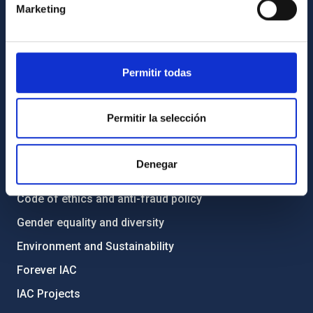
Marketing
How to get to the IAC
List of personnel
Library
Permitir todas
General register
Permitir la selección
ABOUT THE IAC
Legislation
Denegar
Transparency
Code of ethics and anti-fraud policy
Gender equality and diversity
Environment and Sustainability
Forever IAC
IAC Projects