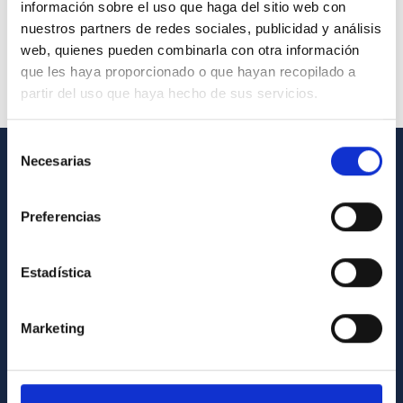
información sobre el uso que haga del sitio web con
nuestros partners de redes sociales, publicidad y análisis
web, quienes pueden combinarla con otra información
que les haya proporcionado o que hayan recopilado a
partir del uso que haya hecho de sus servicios.
Selección
Necesarias
de
GENERAL INFORMATION
consentimiento
Preferencias
Contact
How to get to the IAC
Estadística
List of personnel
Library
Marketing
General register
ABOUT THE IAC