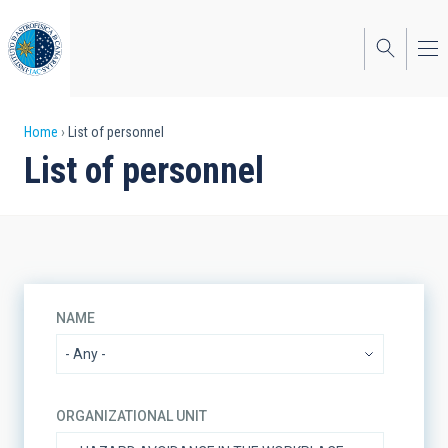
Skip
to
main
content
Breadcrumb
Home
List of personnel
List of personnel
NAME
ORGANIZATIONAL UNIT