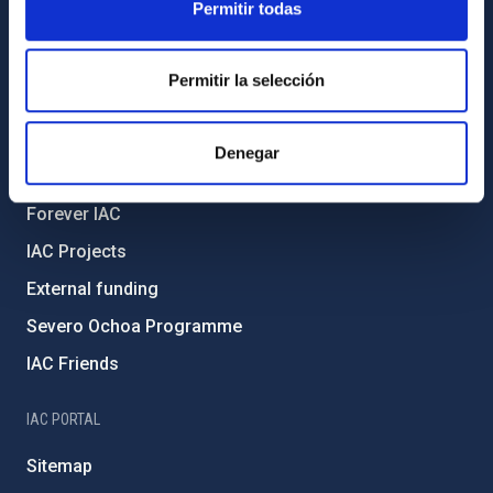
Permitir todas
Legislation
Transparency
Permitir la selección
Code of ethics and anti-fraud policy
Gender equality and diversity
Denegar
Environment and Sustainability
Forever IAC
IAC Projects
External funding
Severo Ochoa Programme
IAC Friends
IAC PORTAL
Sitemap