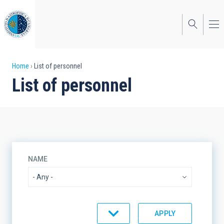
Skip
to
main
content
Breadcrumb
Home
List of personnel
List of personnel
NAME
ORGANIZATIONAL UNIT