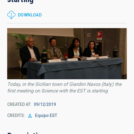
DOWNLOAD
Today, in the Sicilian town of Giardini Naxos (Italy) the
first meeting on Science with the EST is starting
CREATED AT
09/12/2019
CREDITS
Equipo EST