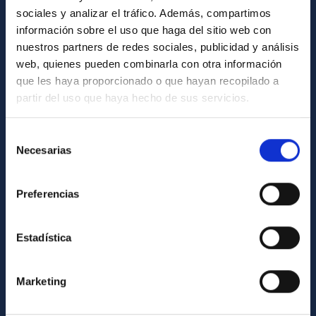
General register
sociales y analizar el tráfico. Además, compartimos
información sobre el uso que haga del sitio web con
ABOUT THE IAC
nuestros partners de redes sociales, publicidad y análisis
web, quienes pueden combinarla con otra información
Legislation
que les haya proporcionado o que hayan recopilado a
Transparency
partir del uso que haya hecho de sus servicios.
Code of ethics and anti-fraud policy
Selección
Gender equality and diversity
Necesarias
de
Environment and Sustainability
consentimiento
Forever IAC
Preferencias
IAC Projects
External funding
Estadística
Severo Ochoa Programme
IAC Friends
Marketing