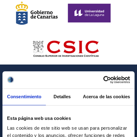
GENERAL INFORMATION
Contact
Consentimiento
Detalles
Acerca de las cookies
How to get to the IAC
List of personnel
Esta página web usa cookies
Library
Las cookies de este sitio web se usan para personalizar
el contenido y los anuncios, ofrecer funciones de redes