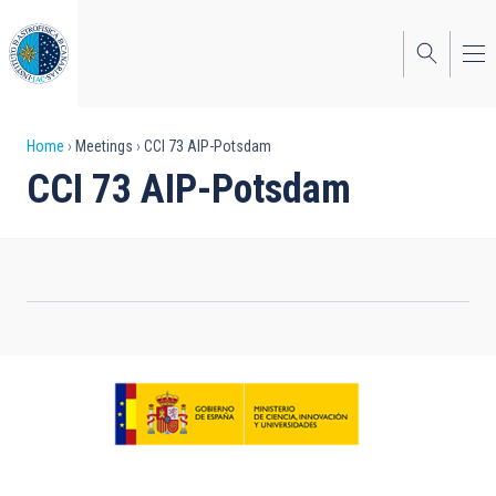
Skip
to
main
content
Breadcrumb
Home
Meetings
CCI 73 AIP-Potsdam
CCI 73 AIP-Potsdam