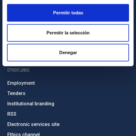
IAC PORTAL
Permitir todas
Sitemap
Privacy policy
Permitir la selección
Legal notice
Cookies policy
Denegar
Accessibility
OTHER LINKS
Employment
Tenders
Institutional branding
RSS
Electronic services site
Ethics channel