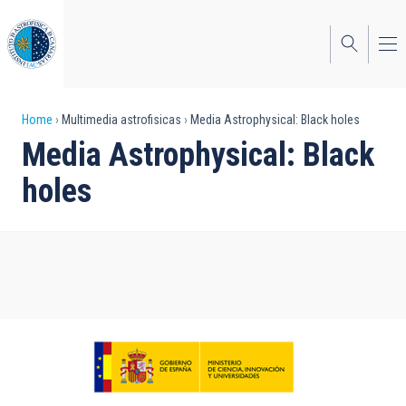
Skip
to
main
content
Breadcrumb
Home
Multimedia astrofisicas
Media Astrophysical: Black holes
Media Astrophysical: Black
holes