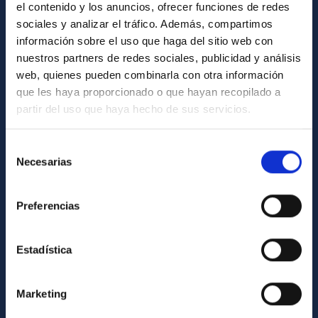
el contenido y los anuncios, ofrecer funciones de redes
General register
sociales y analizar el tráfico. Además, compartimos
información sobre el uso que haga del sitio web con
nuestros partners de redes sociales, publicidad y análisis
ABOUT THE IAC
web, quienes pueden combinarla con otra información
Legislation
que les haya proporcionado o que hayan recopilado a
partir del uso que haya hecho de sus servicios.
Transparency
Code of ethics and anti-fraud policy
Selección
Gender equality and diversity
Necesarias
de
consentimiento
Environment and Sustainability
Preferencias
Forever IAC
IAC Projects
Estadística
External funding
Severo Ochoa Programme
Marketing
IAC Friends