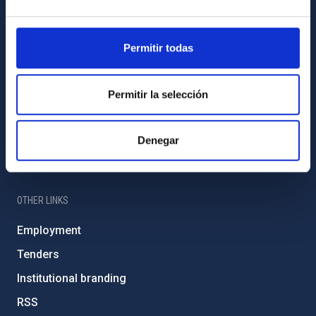
IAC Friends
IAC PORTAL
Permitir todas
Sitemap
Privacy policy
Permitir la selección
Legal notice
Cookies policy
Denegar
Accessibility
OTHER LINKS
Employment
Tenders
Institutional branding
RSS