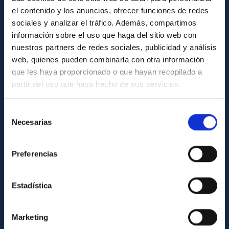
Library
el contenido y los anuncios, ofrecer funciones de redes
sociales y analizar el tráfico. Además, compartimos
General register
información sobre el uso que haga del sitio web con
nuestros partners de redes sociales, publicidad y análisis
ABOUT THE IAC
web, quienes pueden combinarla con otra información
que les haya proporcionado o que hayan recopilado a
Legislation
partir del uso que haya hecho de sus servicios.
Transparency
Code of ethics and anti-fraud policy
Selección
Necesarias
de
Gender equality and diversity
consentimiento
Environment and Sustainability
Preferencias
Forever IAC
IAC Projects
Estadística
External funding
Severo Ochoa Programme
Marketing