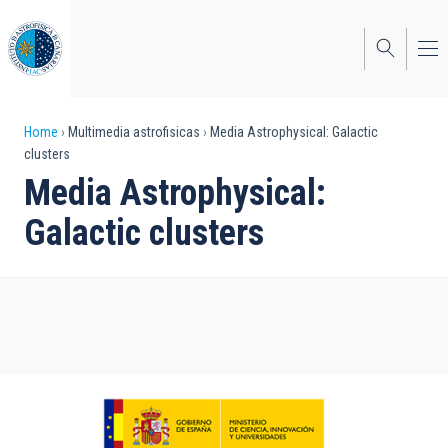
Skip
to
main
content
Breadcrumb
Home
Multimedia astrofisicas
Media Astrophysical: Galactic
clusters
Media Astrophysical:
Galactic clusters