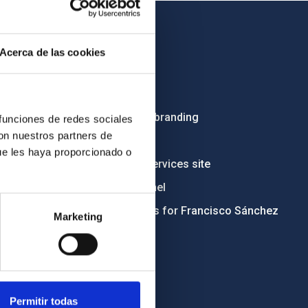
OTHER LINKS
Acerca de las cookies
Employment
Tenders
Institutional branding
 funciones de redes sociales
con nuestros partners de
RSS
ue les haya proporcionado o
Electronic services site
Ethics channel
Condolences for Francisco Sánchez
Marketing
Permitir todas