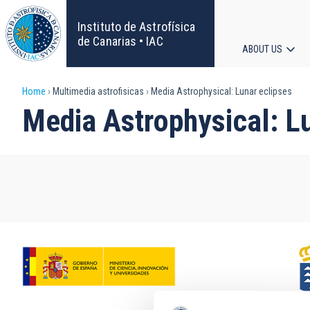
Skip
to
Instituto de Astrofísica
main
de Canarias • IAC
ABOUT US
content
Main
Breadcrumb
Home
Multimedia astrofisicas
Media Astrophysical: Lunar eclipses
navigat
Media Astrophysical: L