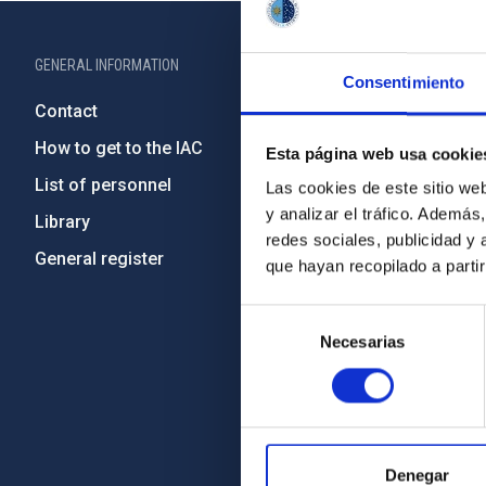
GENERAL INFORMATION
ABOUT THE IA
Consentimiento
Contact
Legislation
How to get to the IAC
Transpare
Esta página web usa cookie
List of personnel
Code of eth
Las cookies de este sitio we
y analizar el tráfico. Ademá
Library
Gender equa
redes sociales, publicidad y
General register
Environment
que hayan recopilado a parti
Forever IA
Selección
IAC Projec
Necesarias
de
External fu
consentimiento
Severo Oc
IAC Friend
Denegar