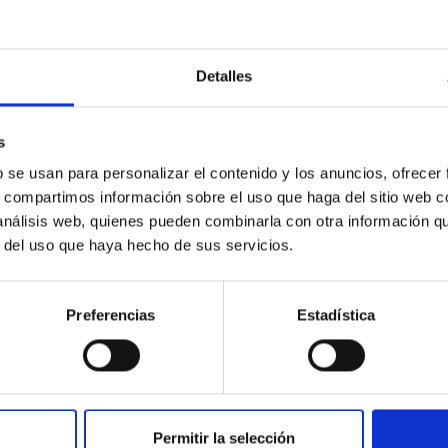
C
IAC PORTAL
Detalles
Sitemap
ncy
Privacy policy
s
ics and anti-fraud policy
Legal notice
b se usan para personalizar el contenido y los anuncios, ofrecer
s, compartimos información sobre el uso que haga del sitio web 
lity and diversity
Cookies policy
 análisis web, quienes pueden combinarla con otra información q
 and Sustainability
Accessibility
r del uso que haya hecho de sus servicios.
C
ts
Preferencias
Estadística
nding
hoa Programme
s
Permitir la selección