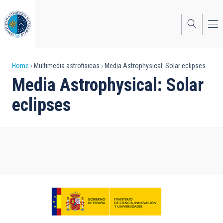
Skip
to
main
content
Breadcrumb
Home
Multimedia astrofisicas
Media Astrophysical: Solar eclipses
Media Astrophysical: Solar
eclipses