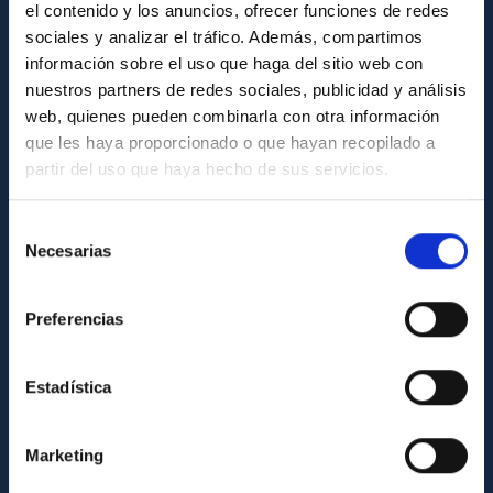
el contenido y los anuncios, ofrecer funciones de redes
General register
sociales y analizar el tráfico. Además, compartimos
información sobre el uso que haga del sitio web con
nuestros partners de redes sociales, publicidad y análisis
ABOUT THE IAC
web, quienes pueden combinarla con otra información
Legislation
que les haya proporcionado o que hayan recopilado a
partir del uso que haya hecho de sus servicios.
Transparency
Code of ethics and anti-fraud policy
Selección
Gender equality and diversity
Necesarias
de
consentimiento
Environment and Sustainability
Preferencias
Forever IAC
IAC Projects
Estadística
External funding
Severo Ochoa Programme
Marketing
IAC Friends