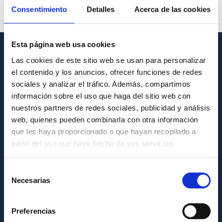
Consentimiento
Detalles
Acerca de las cookies
Esta página web usa cookies
Las cookies de este sitio web se usan para personalizar
GENERAL INFORMATION
el contenido y los anuncios, ofrecer funciones de redes
Contact
sociales y analizar el tráfico. Además, compartimos
información sobre el uso que haga del sitio web con
How to get to the IAC
nuestros partners de redes sociales, publicidad y análisis
List of personnel
web, quienes pueden combinarla con otra información
que les haya proporcionado o que hayan recopilado a
Library
partir del uso que haya hecho de sus servicios.
General register
Selección
ABOUT THE IAC
Necesarias
de
consentimiento
Legislation
Preferencias
Transparency