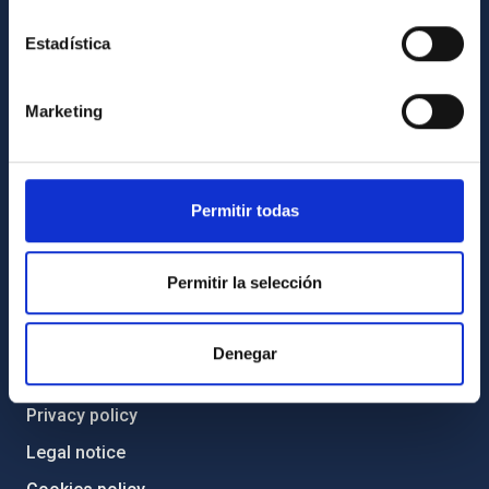
Code of ethics and anti-fraud policy
Estadística
Gender equality and diversity
Environment and Sustainability
Marketing
Forever IAC
IAC Projects
External funding
Permitir todas
Severo Ochoa Programme
IAC Friends
Permitir la selección
IAC PORTAL
Denegar
Sitemap
Privacy policy
Legal notice