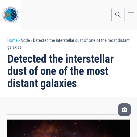
Skip
to
main
content
Breadcrumb
Home
Node
Detected the interstellar dust of one of the most distant
galaxies
Detected the interstellar
dust of one of the most
distant galaxies