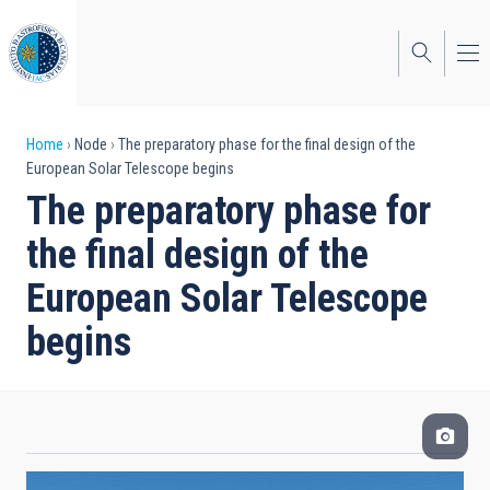
Skip
to
main
content
Breadcrumb
Home
Node
The preparatory phase for the final design of the
European Solar Telescope begins
The preparatory phase for
the final design of the
European Solar Telescope
begins