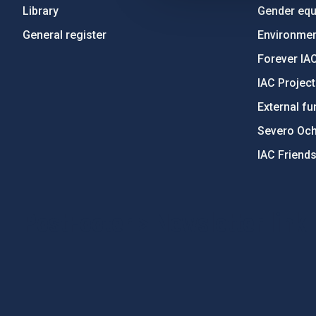
Library
Gender equa
General register
Environment
Forever IA
IAC Projec
External fu
Severo Oc
IAC Friend
PostFooter > Newsletter link