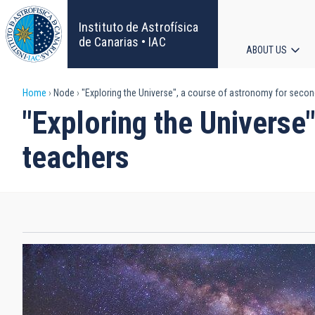
Skip
to
Instituto de Astrofísica
main
de Canarias • IAC
ABOUT US
content
Main
Breadcrumb
Home
Node
"Exploring the Universe", a course of astronomy for seco
navigat
"Exploring the Universe
teachers