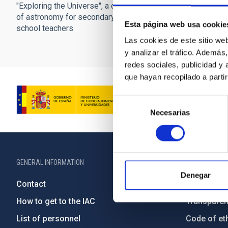
"Exploring the Universe", a course
of astronomy for secondary
Esta página web usa cookie
school teachers
Las cookies de este sitio we
y analizar el tráfico. Ademá
redes sociales, publicidad y
que hayan recopilado a parti
Selección
Necesarias
de
consentimiento
GENERAL INFORMATION
ABOUT THE IA
Denegar
Contact
Legislation
How to get to the IAC
Transpare
List of personnel
Code of eth