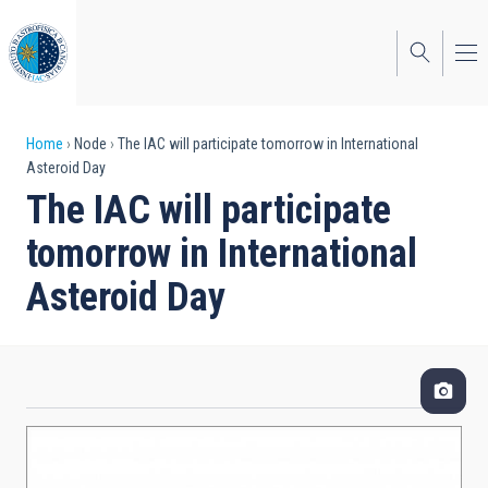
Skip
to
main
content
Breadcrumb
Home
Node
The IAC will participate tomorrow in International
Asteroid Day
The IAC will participate
tomorrow in International
Asteroid Day