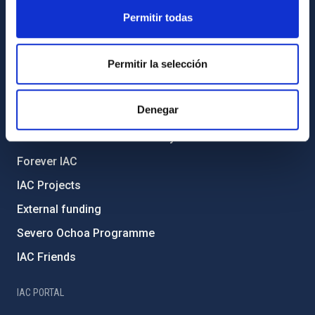
ABOUT THE IAC
Permitir todas
Legislation
Permitir la selección
Transparency
Code of ethics and anti-fraud policy
Denegar
Gender equality and diversity
Environment and Sustainability
Forever IAC
IAC Projects
External funding
Severo Ochoa Programme
IAC Friends
IAC PORTAL