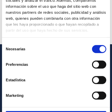
sociales y analizar el tráfico. Además, compartimos
información sobre el uso que haga del sitio web con
nuestros partners de redes sociales, publicidad y análisis
web, quienes pueden combinarla con otra información
que les haya proporcionado o que hayan recopilado a
partir del uso que haya hecho de sus servicios.
Selección
Necesarias
de
consentimiento
GENERAL INFORMATION
Preferencias
Contact
How to get to the IAC
Estadística
List of personnel
Library
Marketing
General register