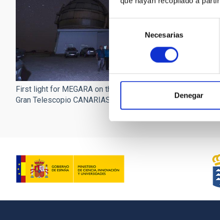
que hayan recopilado a parti
Selección
Necesarias
de
consentimiento
First light for MEGARA 
First light for MEGARA on the
Denegar
Gran Telescopio CANA
Gran Telescopio CANARIAS