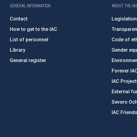
GENERAL INFORMATION
ABOUT THE IA
Contact
Legislation
How to get to the IAC
Transpare
List of personnel
Code of eth
Library
Gender equa
General register
Environment
Forever IA
IAC Projec
External fu
Severo Oc
IAC Friend