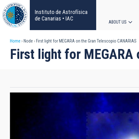
Skip
to
Instituto de Astrofísica
main
de Canarias • IAC
ABOUT US
content
Main
Breadcrumb
Home
Node
First light for MEGARA on the Gran Telescopio CANARIAS
navigat
First light for MEGARA