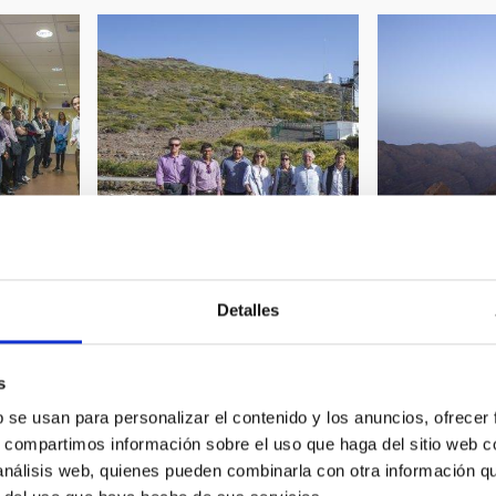
Detalles
on the
First light for
First light for MEGARA on the
RIAS
Gran Telescop
Gran Telescopio CANARIAS
s
b se usan para personalizar el contenido y los anuncios, ofrecer
s, compartimos información sobre el uso que haga del sitio web 
 análisis web, quienes pueden combinarla con otra información q