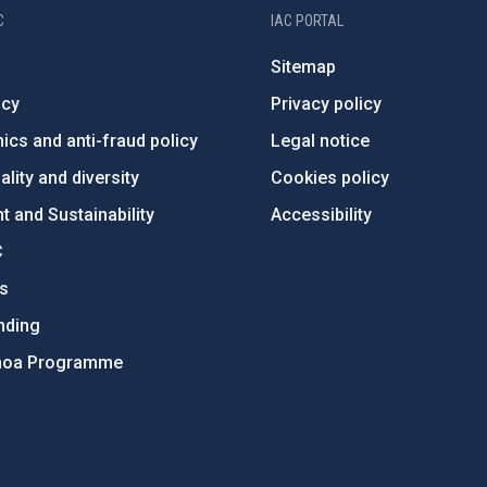
C
IAC PORTAL
Sitemap
ncy
Privacy policy
ics and anti-fraud policy
Legal notice
lity and diversity
Cookies policy
 and Sustainability
Accessibility
C
ts
nding
hoa Programme
s