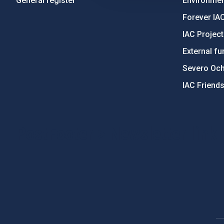
General register
Environment
Forever IA
IAC Projec
External fu
Severo Oc
IAC Friend
PostFooter > Newsletter link