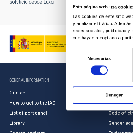
solsticio desde Luxor
Esta página web usa cookie
Las cookies de este sitio we
y analizar el tráfico. Ademá
redes sociales, publicidad y
que hayan recopilado a parti
Selección
Necesarias
de
consentimiento
GENERAL INFORMATION
ABOUT THE IA
Contact
Legislation
Denegar
How to get to the IAC
Transpare
List of personnel
Code of eth
Library
Gender equa