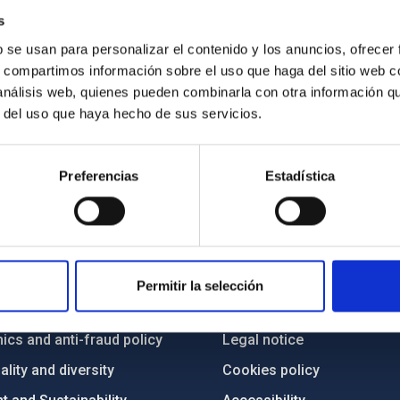
s
b se usan para personalizar el contenido y los anuncios, ofrecer
s, compartimos información sobre el uso que haga del sitio web 
 análisis web, quienes pueden combinarla con otra información q
r del uso que haya hecho de sus servicios.
Preferencias
Estadística
C
IAC PORTAL
Sitemap
Permitir la selección
ncy
Privacy policy
ics and anti-fraud policy
Legal notice
lity and diversity
Cookies policy