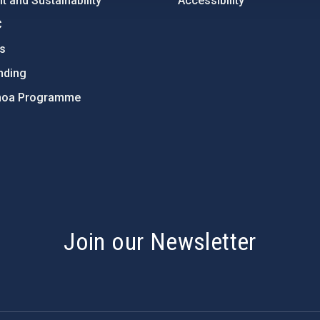
 and Sustainability
Accessibility
C
ts
nding
hoa Programme
s
Join our Newsletter