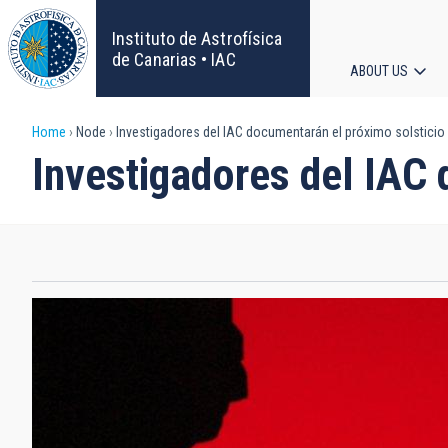
Skip
to
Instituto de Astrofísica
main
de Canarias • IAC
ABOUT US
content
Main
Breadcrumb
Home
Node
Investigadores del IAC documentarán el próximo solsticio
navigat
Investigadores del IAC