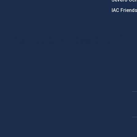
IAC Friend
PostFooter > Newsletter link