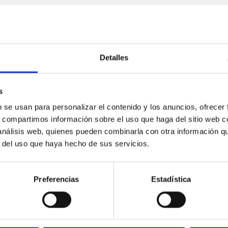
Detalles
s
b se usan para personalizar el contenido y los anuncios, ofrecer
s, compartimos información sobre el uso que haga del sitio web 
 análisis web, quienes pueden combinarla con otra información q
r del uso que haya hecho de sus servicios.
a con
Fuerteventura se vuelca con
Fuerteventura 
“Descubre el Universo”
“Descubre el U
Preferencias
Estadística