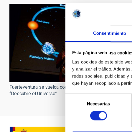
Consentimiento
Esta página web usa cookie
Las cookies de este sitio we
y analizar el tráfico. Ademá
redes sociales, publicidad y
que hayan recopilado a parti
Fuerteventura se vuelc
Fuerteventura se vuelca con
“Descubre el Universo”
“Descubre el Universo”
Selección
Necesarias
de
consentimiento