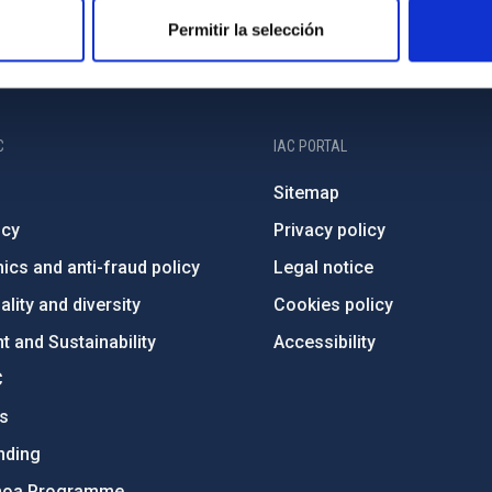
Permitir la selección
C
IAC PORTAL
Sitemap
ncy
Privacy policy
ics and anti-fraud policy
Legal notice
lity and diversity
Cookies policy
 and Sustainability
Accessibility
C
ts
nding
hoa Programme