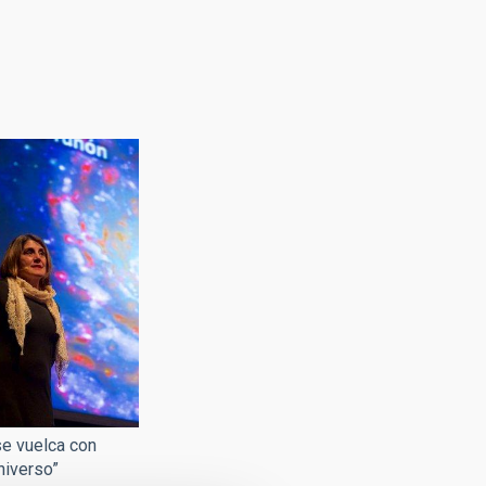
se vuelca con
niverso”