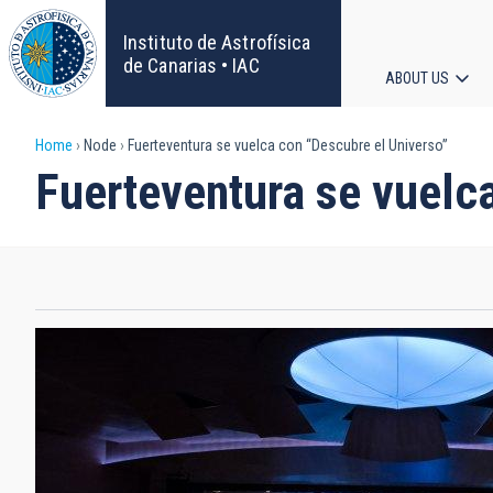
Skip
to
Instituto de Astrofísica
main
de Canarias • IAC
ABOUT US
content
Main
Breadcrumb
Home
Node
Fuerteventura se vuelca con “Descubre el Universo”
navigat
Fuerteventura se vuelc