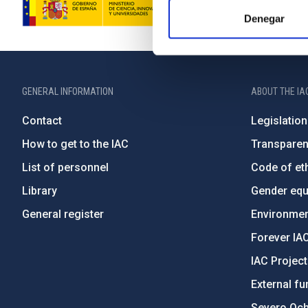
Denegar
GENERAL INFORMATION
ABOUT THE IA
Contact
Legislation
How to get to the IAC
Transpare
List of personnel
Code of eth
Library
Gender equa
General register
Environment
Forever IA
IAC Projec
External fu
Severo Oc