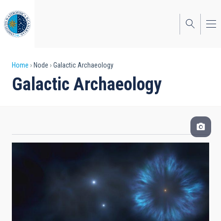
Skip
to
main
content
Breadcrumb
Home
Node
Galactic Archaeology
Galactic Archaeology