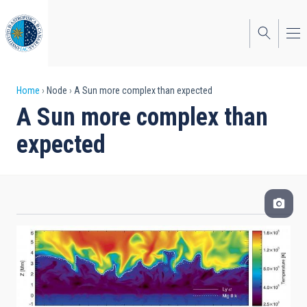
Skip
to
main
content
Breadcrumb
Home
Node
A Sun more complex than expected
A Sun more complex than
expected