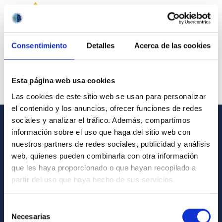
Consentimiento
Detalles
Acerca de las cookies
Esta página web usa cookies
Las cookies de este sitio web se usan para personalizar
el contenido y los anuncios, ofrecer funciones de redes
sociales y analizar el tráfico. Además, compartimos
información sobre el uso que haga del sitio web con
GENERAL INFORMATION
nuestros partners de redes sociales, publicidad y análisis
Contact
web, quienes pueden combinarla con otra información
que les haya proporcionado o que hayan recopilado a
How to get to the IAC
partir del uso que haya hecho de sus servicios.
List of personnel
Library
Selección
Necesarias
de