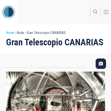
Skip
to
main
content
Breadcrumb
Home
Node
Gran Telescopio CANARIAS
Gran Telescopio CANARIAS