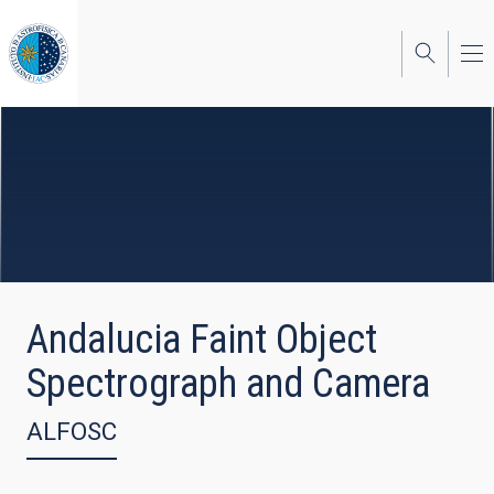
Skip
to
main
content
Andalucia Faint Object
Spectrograph and Camera
ALFOSC