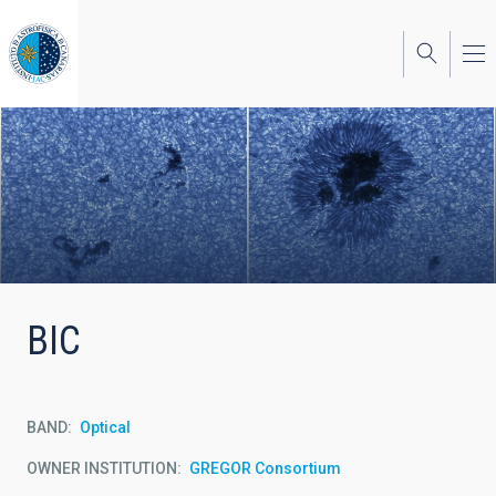
Skip
to
main
content
BIC
BAND
Optical
OWNER INSTITUTION
GREGOR Consortium