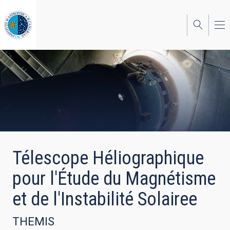
Skip
to
main
content
Télescope Héliographique
pour l'Étude du Magnétisme
et de l'Instabilité Solairee
THEMIS