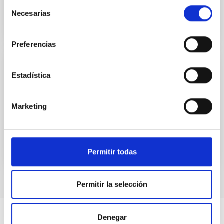
Selección
Necesarias
de
consentimiento
Preferencias
TECHNICAL FACILITY
Estadística
WiFi / Eduroam
Marketing
WiFi and Eduroam wireless connection
Permitir todas
Permitir la selección
Denegar