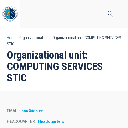
Skip
to
main
content
Breadcrumb
Home
Organizational unit
Organizational unit: COMPUTING SERVICES
STIC
Organizational unit:
COMPUTING SERVICES
STIC
EMAIL
cau@iac.es
HEADQUARTER
Headquarters