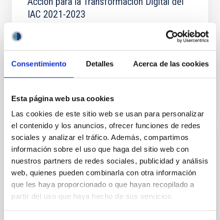
Acción para la Transformación Digital del
IAC 2021-2023
According to the purposes of the Digital
Transformation Plan published by the AGE, the
Action Plan for the Digital Transformation of the IAC
has been elaborated...
Consentimiento
Detalles
Acerca de las cookies
Esta página web usa cookies
Las cookies de este sitio web se usan para personalizar
el contenido y los anuncios, ofrecer funciones de redes
sociales y analizar el tráfico. Además, compartimos
PROJECT
información sobre el uso que haga del sitio web con
nuestros partners de redes sociales, publicidad y análisis
Quantum Spain (Quantum Computing)
web, quienes pueden combinarla con otra información
The IAC, a member of the Spanish Supercomputing
que les haya proporcionado o que hayan recopilado a
Network ( RES ), is participating in the Quantum Spain
partir del uso que haya hecho de sus servicios.
project, which is part of the National Artificial...