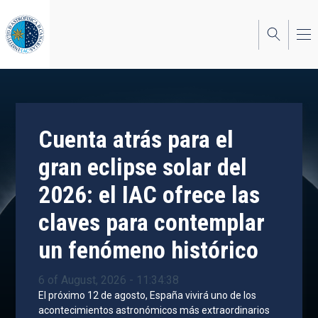
Skip
to
main
content
Cuenta atrás para el
gran eclipse solar del
2026: el IAC ofrece las
claves para contemplar
un fenómeno histórico
6 of August, 2026 - 11:34:38
El próximo 12 de agosto, España vivirá uno de los
acontecimientos astronómicos más extraordinarios