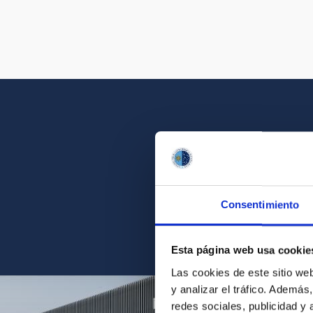
Get a close look 
Consentimiento
Find the ph
Esta página web usa cookie
Las cookies de este sitio we
y analizar el tráfico. Ademá
redes sociales, publicidad y