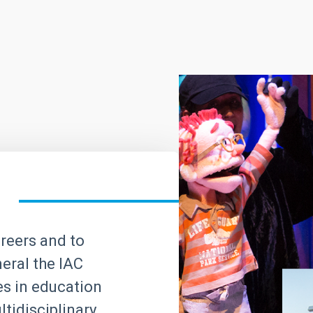
areers and to
neral the IAC
ves in education
tidisciplinary