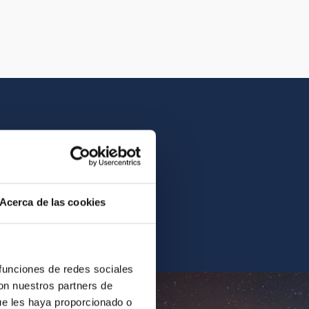
istory of the IAC.
Acerca de las cookies
ur archives.
 funciones de redes sociales
con nuestros partners de
ue les haya proporcionado o