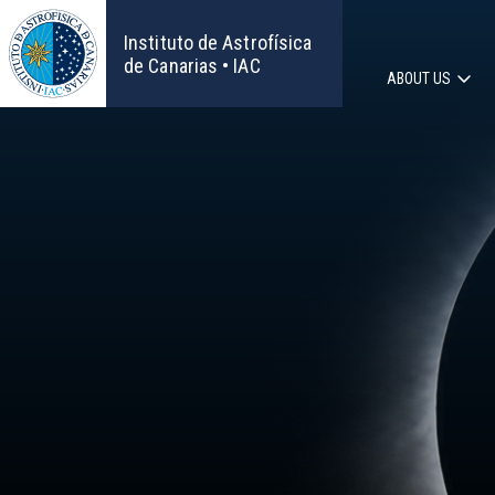
Skip
to
Instituto de Astrofísica
main
de Canarias • IAC
ABOUT US
content
Main
navigat