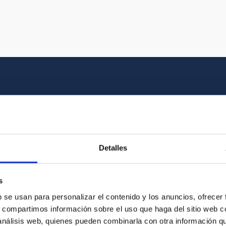
Multimedia gallery
at the beauty of the universe and the graphic h
Detalles
oto of the video you are looking for among o
s
b se usan para personalizar el contenido y los anuncios, ofrecer
s, compartimos información sobre el uso que haga del sitio web 
 análisis web, quienes pueden combinarla con otra información q