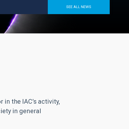
SEE ALL NEWS
in the IAC’s activity,
iety in general