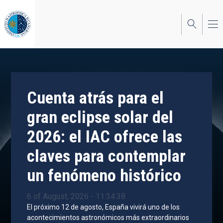
Skip
to
main
content
Cuenta atrás para el
gran eclipse solar del
2026: el IAC ofrece las
claves para contemplar
un fenómeno histórico
6 of August, 2026 - 11:34:38
El próximo 12 de agosto, España vivirá uno de los
acontecimientos astronómicos más extraordinarios