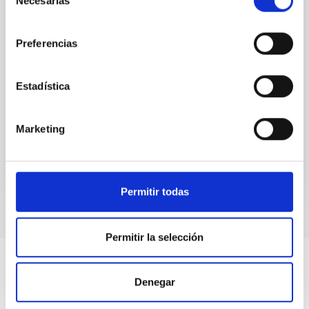
Necesarias
de
Ciencia GTC 2009-2014: gran ciencia para
consentimiento
un gran telescopio
Preferencias
El Gran Telescopio CANARIAS (GTC), con sus 10,4 m
de espejo primario segmentado, es uno de los
telescopios ópticos-infrarrojos más grandes y
Estadística
avanzados del mundo. Inició su fase de producción
Date
01/01/2014
Marketing
Permitir todas
Permitir la selección
Denegar