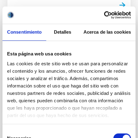
LEAFLET
Consentimiento
Detalles
Acerca de las cookies
On-line communications manual for
researchers
Esta página web usa cookies
The results of the research should also be open to
Las cookies de este sitio web se usan para personalizar
the non-expert public. In this manual you will find the
el contenido y los anuncios, ofrecer funciones de redes
keys to communicate.
sociales y analizar el tráfico. Además, compartimos
información sobre el uso que haga del sitio web con
Date
01/01/2018
nuestros partners de redes sociales, publicidad y análisis
web, quienes pueden combinarla con otra información
que les haya proporcionado o que hayan recopilado a
partir del uso que haya hecho de sus servicios.
Selección
LEAFLET