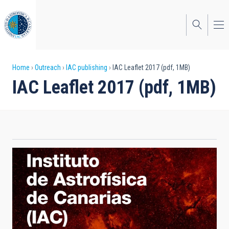
Skip
to
main
content
Breadcrumb
Home
Outreach
IAC publishing
IAC Leaflet 2017 (pdf, 1MB)
IAC Leaflet 2017 (pdf, 1MB)