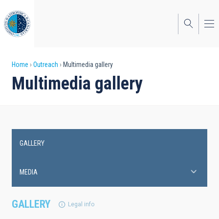
Skip
to
main
content
Breadcrumb
Home
Outreach
Multimedia gallery
Multimedia gallery
GALLERY
Main
navigation
MEDIA
GALLERY
Legal info