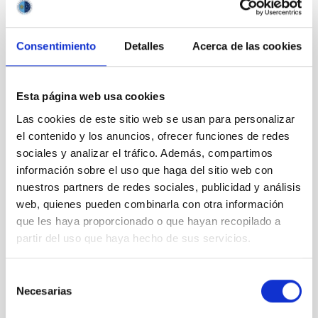
colocación
de la placa
y de
Consentimiento
Detalles
Acerca de las cookies
conmemoración
del 30º
aniversario
de la Ley
Esta página web usa cookies
del Cielo
Las cookies de este sitio web se usan para personalizar
el contenido y los anuncios, ofrecer funciones de redes
sociales y analizar el tráfico. Además, compartimos
información sobre el uso que haga del sitio web con
nuestros partners de redes sociales, publicidad y análisis
Algunos
web, quienes pueden combinarla con otra información
asistentes
al acto de
que les haya proporcionado o que hayan recopilado a
colocación
partir del uso que haya hecho de sus servicios.
de la placa
y de
Selección
conmemoración
Necesarias
de
del 30º
consentimiento
aniversario