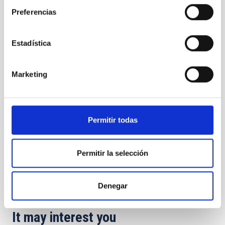
de la Ley
Preferencias
del Cielo
Estadística
Marketing
Algunos
asistentes
al acto de
colocación
de la placa
Permitir todas
y de
conmemoración
Permitir la selección
del 30º
aniversario
de la Ley
Denegar
del Cielo
It may interest you