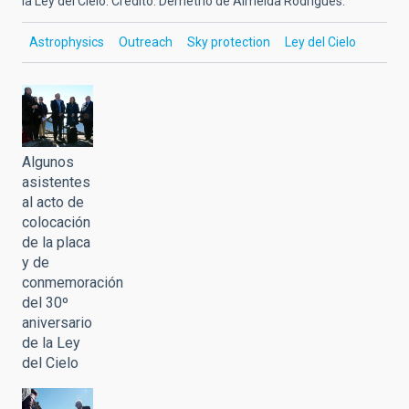
la Ley del Cielo. Crédito: Demetrio de Almeida Rodrigues.
Astrophysics
Outreach
Sky protection
Ley del Cielo
Algunos
asistentes
al acto de
colocación
de la placa
y de
conmemoración
del 30º
aniversario
de la Ley
del Cielo