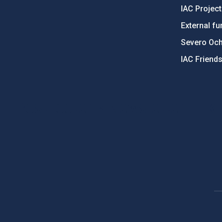
IAC Projec
External fu
Severo Oc
IAC Friend
PostFooter > Newsletter link