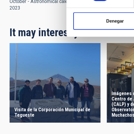
October - Astronomical calendar
September - Astronomi
2023
calendar 2023
Denegar
It may interest you
Imágenes d
Centro de 
(CALP) y de
Visita de la Corporación Municipal de
Observator
Tegueste
Muchachos 