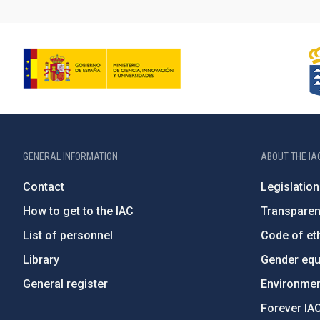
GENERAL INFORMATION
ABOUT THE IA
Contact
Legislation
How to get to the IAC
Transpare
List of personnel
Code of eth
Library
Gender equa
General register
Environment
Forever IA