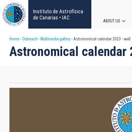
Skip
to
Instituto de Astrofísica
main
de Canarias • IAC
ABOUT US
content
Main
Breadcrumb
Home
Outreach
Multimedia gallery
Astronomical calendar 2023 - wall
navigat
Astronomical calendar 