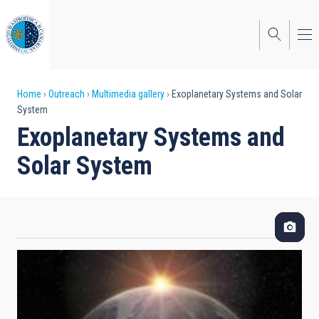
Skip
to
main
content
Breadcrumb
Home
Outreach
Multimedia gallery
Exoplanetary Systems and Solar
System
Exoplanetary Systems and
Solar System