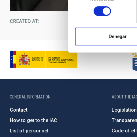
consentimiento
CREATED AT
12/1
Denegar
GENERAL INFORMATION
ABOUT THE IA
Contact
Legislation
How to get to the IAC
Transpare
List of personnel
Code of eth