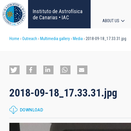
Skip
to
Instituto de Astrofísica
main
de Canarias • IAC
ABOUT US
content
Main
Breadcrumb
Home
Outreach
Multimedia gallery
Media
2018-09-18_17.33.31.jpg
navigat
2018-09-18_17.33.31.jpg
DOWNLOAD