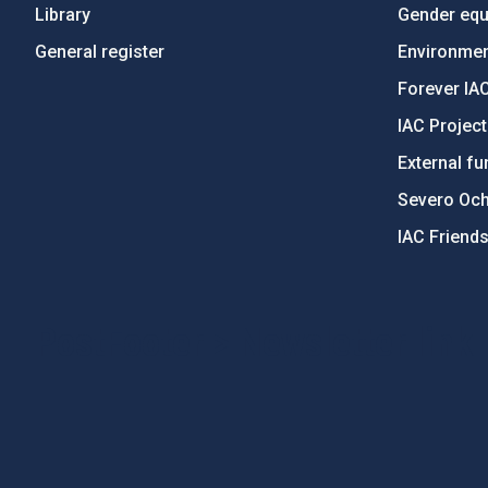
Library
Gender equa
General register
Environment
Forever IA
IAC Projec
External fu
Severo Oc
IAC Friend
PostFooter > Newsletter link