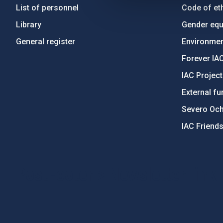
List of personnel
Code of eth
Library
Gender equa
General register
Environment
Forever IA
IAC Projec
External fu
Severo Oc
IAC Friend
PostFooter > Newsletter link