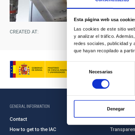
Esta página web usa cookie
Las cookies de este sitio we
CREATED AT
12/1
y analizar el tráfico. Ademá
redes sociales, publicidad y
que hayan recopilado a parti
Selección
Necesarias
de
consentimiento
GENERAL INFORMATION
ABOUT THE IA
Denegar
Contact
Legislation
How to get to the IAC
Transpare