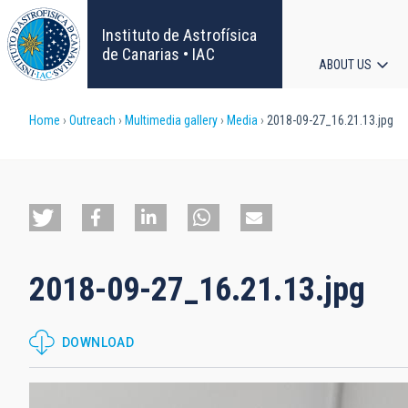
Skip
to
Instituto de Astrofísica
main
de Canarias • IAC
ABOUT US
content
Main
Breadcrumb
Home
Outreach
Multimedia gallery
Media
2018-09-27_16.21.13.jpg
navigat
2018-09-27_16.21.13.jpg
DOWNLOAD