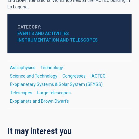
2nd LIOM International Workshop held at the IACTEC building in
La Laguna.
CATEGORY
EVENTS AND ACTIVITIES
INSTRUMENTATION AND TELESCOPES
Astrophysics
Technology
Science and Technology
Congresses
IACTEC
Exoplanetary Systems & Solar System (SEYSS)
Telescopes
Large telescopes
Exoplanets and Brown Dwarfs
It may interest you