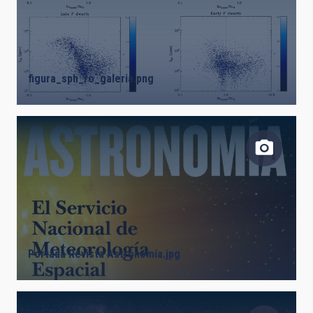
AUTHORED ON
SORT BY
ORDER
figura_sph_ro_galeria.png
Portada Revista Astronomía.jpg