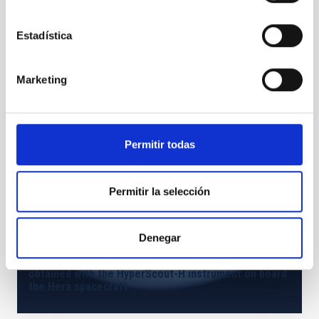
Estadística
Marketing
cartel_equal_day.jpeg
Permitir todas
Permitir la selección
Denegar
Image of Deimos with Mars on the background,
obtained with the HyperScout-H instrument on board
the Hera spacecraft