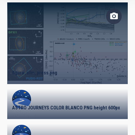
figura_afm_press.png
ASTRO JOURNEYS COLOR BLANCO PNG height 600px