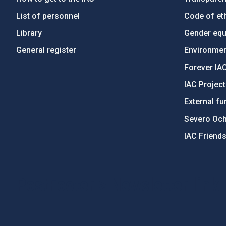
List of personnel
Code of eth
Library
Gender equa
General register
Environment
Forever IA
IAC Projec
External fu
Severo Oc
IAC Friend
PostFooter > Newsletter link