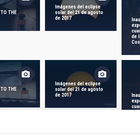
 ON
SORT BY
Imágenes del eclipse
 TO THE
solar del 21 de agosto
de 2017
Ina
exp
cua
de l
Co
Imágenes del eclipse
 TO THE
solar del 21 de agosto
de 2017
Ina
exp
cua
de l
Co