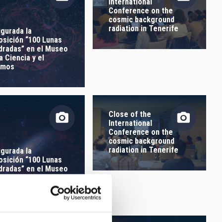
ORDER
International
Conference on the
cosmic background
radiation in Tenerife
ugurada la
osición “100 Lunas
dradas” en el Museo
a Ciencia y el
smos
Close of the
International
Conference on the
cosmic background
radiation in Tenerife
ugurada la
osición “100 Lunas
dradas” en el Museo
a Ciencia y el
smos