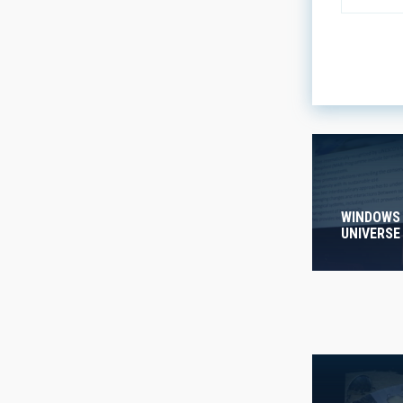
LINES OF
ASTROPHY
- Any -
WINDOWS
INSTALLA
UNIVERSE
- Any -
FREE TAG
- Any -