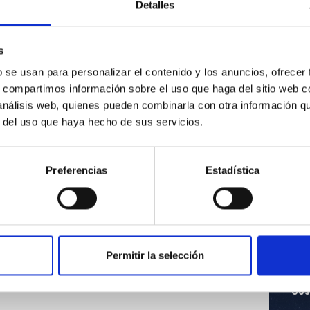
Detalles
Imágenes del eclipse
s
 TO THE
solar del 21 de agosto
de 2017
Ina
b se usan para personalizar el contenido y los anuncios, ofrecer
exp
s, compartimos información sobre el uso que haga del sitio web 
cua
 análisis web, quienes pueden combinarla con otra información q
de l
Co
r del uso que haya hecho de sus servicios.
Preferencias
Estadística
Imágenes del eclipse
 TO THE
solar del 21 de agosto
de 2017
Ina
exp
Permitir la selección
cua
de l
Co