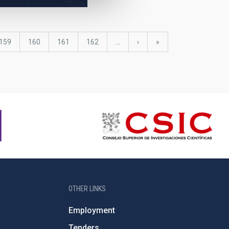
Page
159
Page
160
Page
161
Page
162
…
Next
›
last
»
page
page
OTHER LINKS
Employment
Tenders