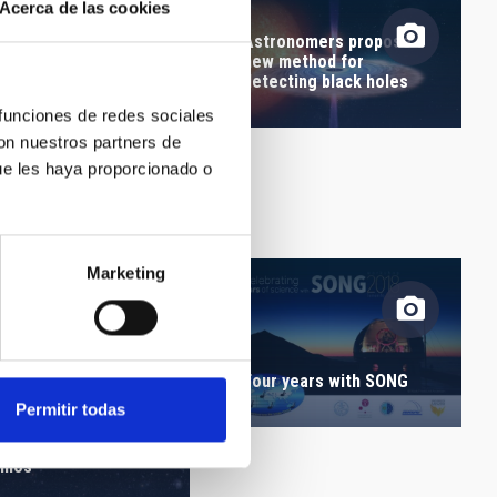
Acerca de las cookies
Astronomers propose a
new method for
detecting black holes
ugurada la
 funciones de redes sociales
osición “100 Lunas
con nuestros partners de
dradas” en el Museo
ue les haya proporcionado o
a Ciencia y el
smos
Marketing
Four years with SONG
ugurada la
osición “100 Lunas
Permitir todas
dradas” en el Museo
a Ciencia y el
smos