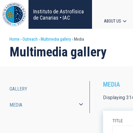
Skip
to
Instituto de Astrofísica
main
de Canarias • IAC
ABOUT US
content
Main
Breadcrumb
Home
Outreach
Multimedia gallery
Media
navigat
Multimedia gallery
MEDIA
GALLERY
Main
Displaying 31
MEDIA
navigation
TITLE