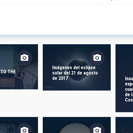
 RESEARCH
LINES OF INSTR
SICAL
Imágenes del eclipse
 TO THE
solar del 21 de agosto
TION
de 2017
Ina
exp
cua
de l
Co
S