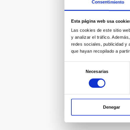
Consentimiento
Esta página web usa cookie
WINDOWS
UNIVERSE
Las cookies de este sitio we
y analizar el tráfico. Ademá
redes sociales, publicidad y
que hayan recopilado a parti
Selección
Necesarias
de
consentimiento
WINDOWS
UNIVERSE
Denegar