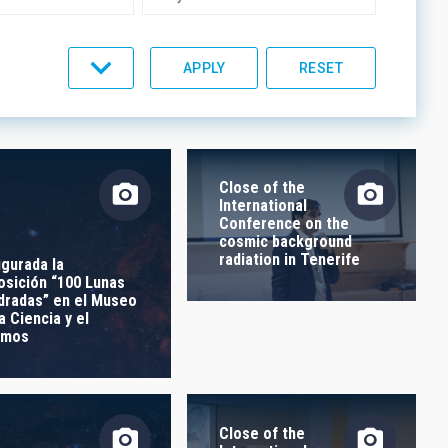
UMENTATION
IACTEC LINES
Close of the
International
Conference on the
cosmic background
radiation in Tenerife
ugurada la
osición “100 Lunas
dradas” en el Museo
a Ciencia y el
smos
Close of the