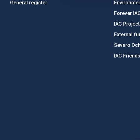
General register
Environment
Forever IA
IAC Projec
External fu
Severo Oc
IAC Friend
PostFooter > Newsletter link