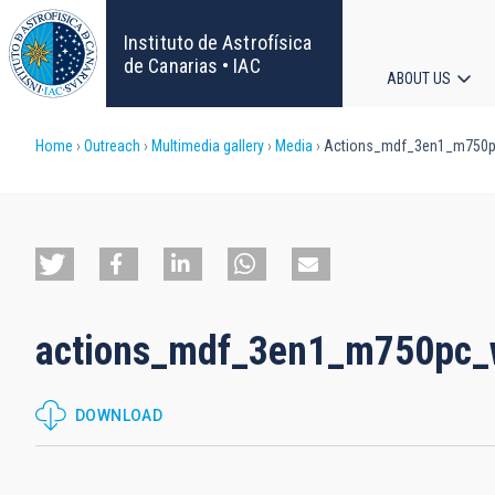
Skip
to
Instituto de Astrofísica
main
de Canarias • IAC
ABOUT US
content
Main
Breadcrumb
Home
Outreach
Multimedia gallery
Media
Actions_mdf_3en1_m750pc
navigat
actions_mdf_3en1_m750pc_w
DOWNLOAD