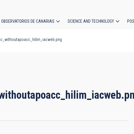
OBSERVATORIOS DE CANARIAS
SCIENCE AND TECHNOLOGY
POS
_withoutapoacc_hilim_iacweb.png
ion
ithoutapoacc_hilim_iacweb.p