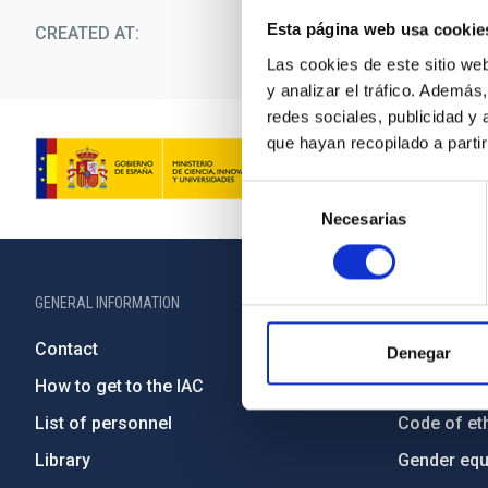
Esta página web usa cookie
CREATED AT
10/07/2024
Las cookies de este sitio we
y analizar el tráfico. Ademá
redes sociales, publicidad y
que hayan recopilado a parti
Selección
Necesarias
de
consentimiento
GENERAL INFORMATION
ABOUT THE IA
Contact
Legislation
Denegar
How to get to the IAC
Transpare
List of personnel
Code of eth
Library
Gender equa