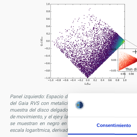
Panel izquierdo: Espacio de acciones de movimiento (normal
del Gaia RVS con metalicidades [Fe/H]<−0.55, junto con 
muestra del disco delgado. El eje-x muestra el momento a
de movimiento, y el eje-y la diferencia normalizada entre l
se muestran en negro en la esquina superior derecha. Pa
Consentimiento
escala logarítmica, derivadas de nuestras muestras del d