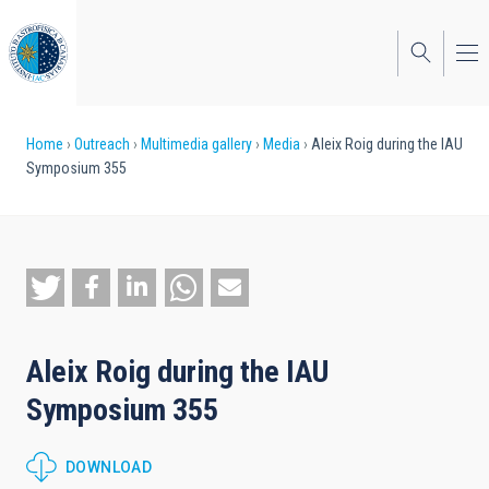
Skip
to
main
content
Breadcrumb
Home
Outreach
Multimedia gallery
Media
Aleix Roig during the IAU
Symposium 355
Aleix Roig during the IAU
Symposium 355
DOWNLOAD